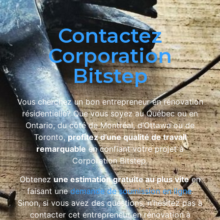
Contactez
Corporation
Bitstep
Vous cherchez un bon entrepreneur en rénovation
résidentielle? Que vous soyez au Québec ou en
Ontario, du côté de Montréal, d’Ottawa ou de
Toronto,
profitez d’une qualité de travail
remarquable
en confiant votre projet à
Corporation Bitstep.
Obtenez
une estimation gratuite au plus vite
en
faisant une
demande de soumission en ligne
.
Sinon, si vous avez des questions, n’hésitez pas à
contacter cet entrepreneur en rénovation à